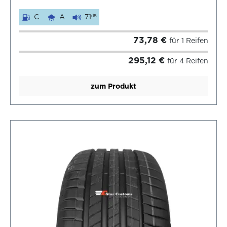
C
A
71
dB
73,78 €
für 1 Reifen
295,12 €
für 4 Reifen
zum Produkt