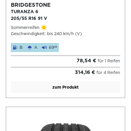
BRIDGESTONE
TURANZA 6
205/55 R16 91 V
Sommerreifen
Geschwindigkeit: bis 240 km/h (V)
B
A
69
dB
78,54 €
für 1 Reifen
314,16 €
für 4 Reifen
zum Produkt