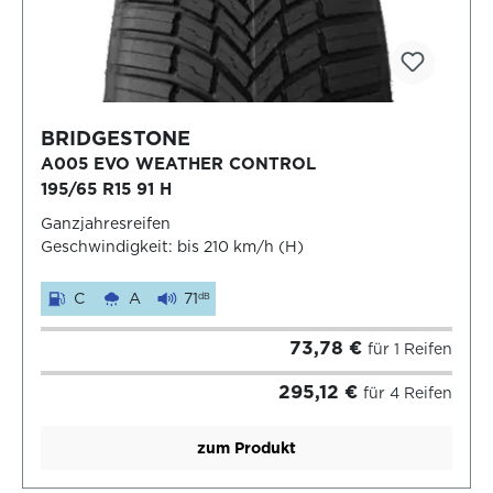
BRIDGESTONE
A005 EVO WEATHER CONTROL
195/65 R15 91 H
Ganzjahresreifen
Geschwindigkeit: bis 210 km/h (H)
C
A
71
dB
73,78 €
für 1 Reifen
295,12 €
für 4 Reifen
zum Produkt