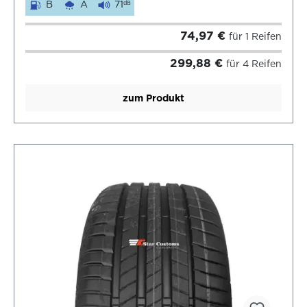
B
A
71
dB
74,97 €
für 1 Reifen
299,88 €
für 4 Reifen
zum Produkt