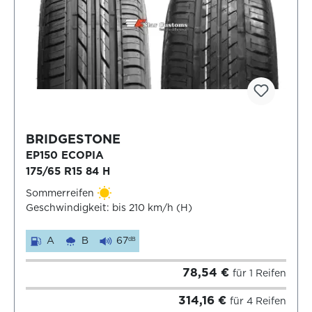
BRIDGESTONE
EP150 ECOPIA
175/65 R15 84 H
Sommerreifen
Geschwindigkeit: bis 210 km/h (H)
A
B
67
dB
78,54 €
für 1 Reifen
314,16 €
für 4 Reifen