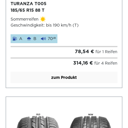
TURANZA T005
185/65 R15 88 T
Sommerreifen
Geschwindigkeit: bis 190 km/h (T)
A
B
70
dB
78,54 €
für 1 Reifen
314,16 €
für 4 Reifen
zum Produkt