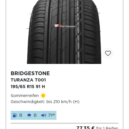
BRIDGESTONE
TURANZA T001
195/65 R15 91 H
Sommerreifen
Geschwindigkeit: bis 210 km/h (H)
B
B
71
dB
77,35 €
für 1 Reifen