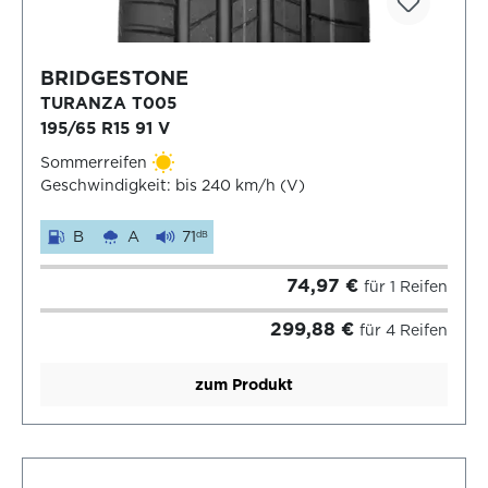
BRIDGESTONE
TURANZA T005
195/65 R15 91 V
Sommerreifen
Geschwindigkeit: bis 240 km/h (V)
B
A
71
dB
74,97 €
für 1 Reifen
299,88 €
für 4 Reifen
zum Produkt