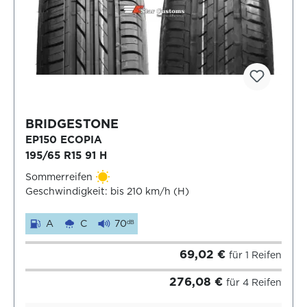
BRIDGESTONE
EP150 ECOPIA
195/65 R15 91 H
Sommerreifen
Geschwindigkeit: bis 210 km/h (H)
A
C
70
dB
69,02 €
für 1 Reifen
276,08 €
für 4 Reifen