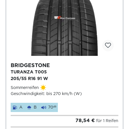
BRIDGESTONE
TURANZA T005
205/55 R16 91 W
Sommerreifen
Geschwindigkeit: bis 270 km/h (W)
A
B
70
dB
78,54 €
für 1 Reifen