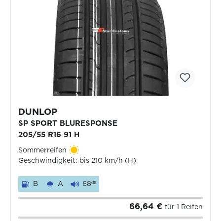
DUNLOP
SP SPORT BLURESPONSE
205/55 R16 91 H
Sommerreifen
Geschwindigkeit: bis 210 km/h (H)
B
A
68
dB
66,64 €
für 1 Reifen