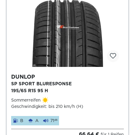
DUNLOP
SP SPORT BLURESPONSE
195/65 R15 95 H
Sommerreifen
Geschwindigkeit: bis 210 km/h (H)
B
A
71
dB
66,64 €
für 1 Reifen