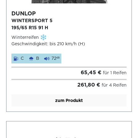
DUNLOP
WINTERSPORT 5
195/65 R15 91 H
Winterreifen
Geschwindigkeit: bis 210 km/h (H)
C
B
72
dB
65,45 €
für 1 Reifen
261,80 €
für 4 Reifen
zum Produkt