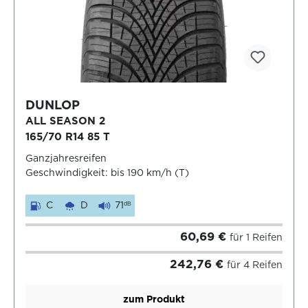
DUNLOP
ALL SEASON 2
165/70 R14 85 T
Ganzjahresreifen
Geschwindigkeit: bis 190 km/h (T)
C
D
71
dB
60,69 €
für 1 Reifen
242,76 €
für 4 Reifen
zum Produkt