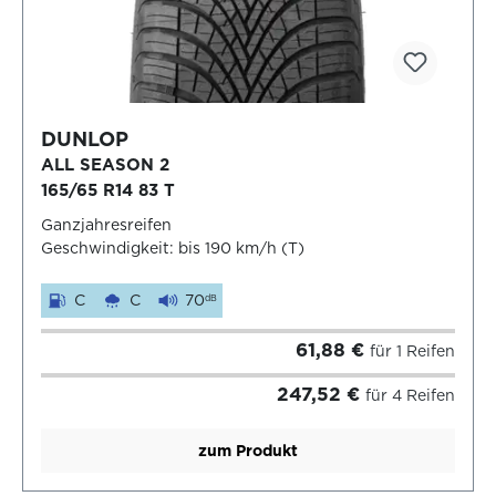
DUNLOP
ALL SEASON 2
165/65 R14 83 T
Ganzjahresreifen
Geschwindigkeit: bis 190 km/h (T)
C
C
70
dB
61,88 €
für 1 Reifen
247,52 €
für 4 Reifen
zum Produkt