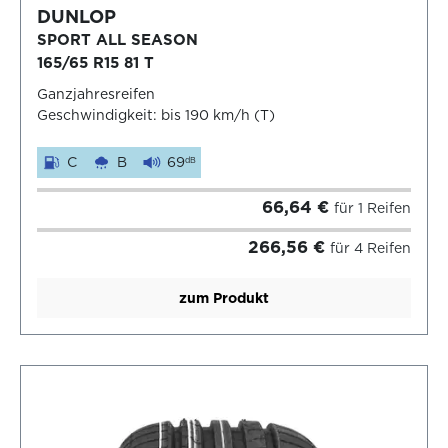
DUNLOP
SPORT ALL SEASON
165/65 R15 81 T
Ganzjahresreifen
Geschwindigkeit: bis 190 km/h (T)
C
B
69
dB
66,64 €
für 1 Reifen
266,56 €
für 4 Reifen
zum Produkt