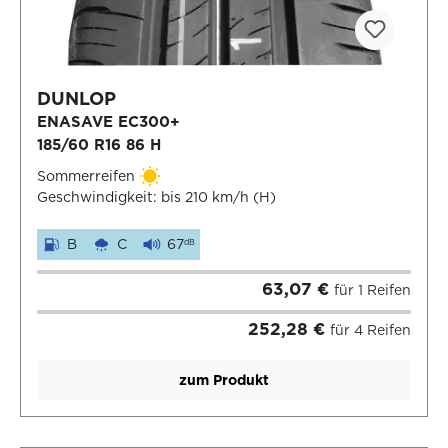
DUNLOP
ENASAVE EC300+
185/60 R16 86 H
Sommerreifen
Geschwindigkeit: bis 210 km/h (H)
B
C
67
dB
63,07 €
für 1 Reifen
252,28 €
für 4 Reifen
zum Produkt