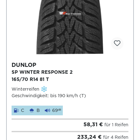
DUNLOP
SP WINTER RESPONSE 2
165/70 R14 81 T
Winterreifen
Geschwindigkeit: bis 190 km/h (T)
C
B
69
dB
58,31 €
für 1 Reifen
233,24 €
für 4 Reifen