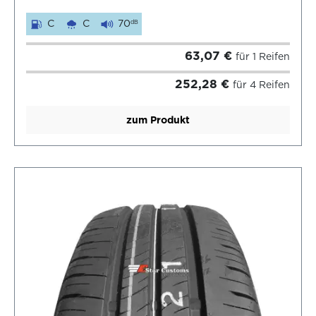
C
C
70
dB
63,07 €
für 1 Reifen
252,28 €
für 4 Reifen
zum Produkt