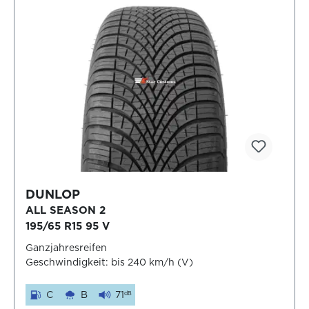
DUNLOP
ALL SEASON 2
195/65 R15 95 V
Ganzjahresreifen
Geschwindigkeit: bis 240 km/h (V)
C
B
71
dB