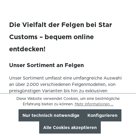
Die Vielfalt der Felgen bei Star
Customs – bequem online
entdecken!
Unser Sortiment an Felgen
Unser Sortiment umfasst eine umfangreiche Auswahl
an über 2.000 verschiedenen Felgenmodellen, von
preisgünstigen Varianten bis hin zu exklusiven
Alufelgen. Leichtmetallfelgen bieten nicht nur eine
Diese Website verwendet Cookies, um eine bestmögliche
stilvolle Aufwertung Ihres Fahrzeugs, sondern sorgen
Erfahrung bieten zu können.
Mehr Informationen ...
auch bei winterlichen Bedingungen für ein
Nur technisch notwendige
Konfigurieren
ansprechendes Erscheinungsbild. Egal, ob Sie auf der
Suche nach Felgen in einer bestimmten Zollgröße,
Alle Cookies akzeptieren
einem speziellen Design oder einer individuellen Farbe
sind – unser Felgenberater steht Ihnen zur Seite, um die