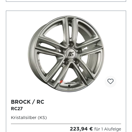
BROCK / RC
RC27
Kristallsilber (KS)
223,94 €
für 1 Alufelge